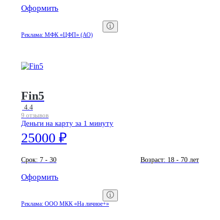
Оформить
Реклама: МФК «ЦФП» (АО)
Fin5
4.4
9 отзывов
Деньги на карту за 1 минуту
25000 ₽
Срок:
7 - 30
Возраст:
18 - 70 лет
Оформить
Реклама: ООО МКК «На личное+»