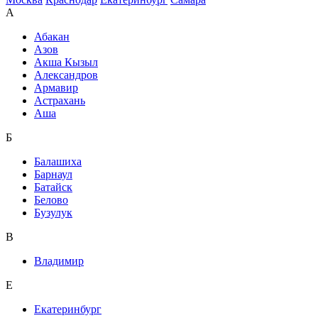
А
Абакан
Азов
Акша Кызыл
Александров
Армавир
Астрахань
Аша
Б
Балашиха
Барнаул
Батайск
Белово
Бузулук
В
Владимир
Е
Екатеринбург