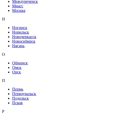
Междуреченск
Миасс
Москва
Н
Ногинск
Норильск
Новочеркасск
Новосибирск
Нягань
О
Обнинск
Омск
Орск
П
Пермь
Первоуральск
Подольск
Псков
Р