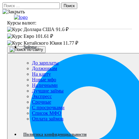
Поиск
Курсы валют:
91.6 ₽
101.61 ₽
11.77 ₽
Займы
До зарплаты
Должникам
На карту
Новые мфо
Наличными
Лучшие займы
Экспресс
Срочные
С просрочками
Список МФО
Оплата займов
Политика конфиденциальности