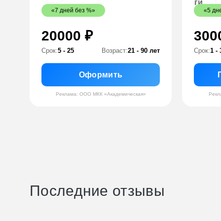
«7 дней без %»
«5 дн
20000 ₽
300
Срок:
5 - 25
Возраст:
21 - 90 лет
Срок:
1 - 
Оформить
Реклама: ООО МКК «Академическая»
Рекл
Последние отзывы