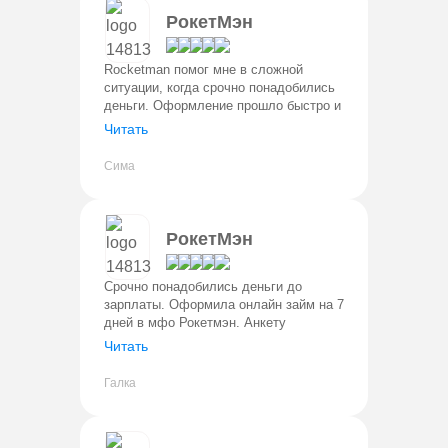
РокетМэн
Rocketman помог мне в сложной
ситуации, когда срочно понадобились
деньги. Оформление прошло быстро и
без проблем. Деньги поступили на
Читать
карту сразу. Условия прозрачные,
процент понятный. Вернула в лично
Сима
РокетМэн
Срочно понадобились деньги до
зарплаты. Оформила онлайн займ на 7
дней в мфо Рокетмэн. Анкету
заполнила буквально за 5 минут,
Читать
одобрение пришло быстро, а деньги
сразу поступили на карту.
Галка
Понравилось, ч