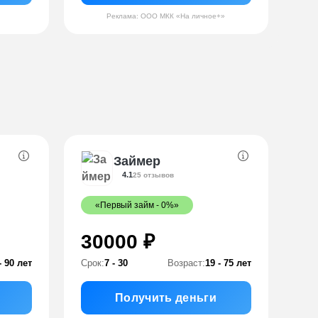
Реклама: ООО МКК «На личное+»
Займер
4.1
25 отзывов
«Первый займ - 0%»
30000 ₽
- 90 лет
Срок:
7 - 30
Возраст:
19 - 75 лет
Получить деньги