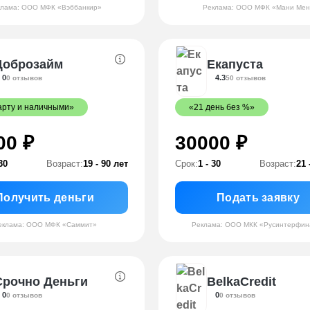
клама: ООО МФК «Вэббанкир»
Реклама: ООО МФК «Мани Мен
Доброзайм
Екапуста
0
4.3
0 отзывов
50 отзывов
арту и наличными»
«21 день без %»
00 ₽
30000 ₽
30
Возраст:
19 - 90 лет
Срок:
1 - 30
Возраст:
21 
Получить деньги
Подать заявку
еклама: ООО МФК «Саммит»
Реклама: ООО МКК «Русинтерфин
Срочно Деньги
BelkaCredit
0
0
0 отзывов
0 отзывов