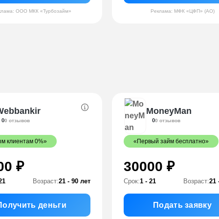
клама: ООО МКК «Турбозайм»
Реклама: МФК «ЦФП» (АО)
Webbankir
MoneyMan
0
0
0 отзывов
0 отзывов
м клиентам 0%»
«Первый займ бесплатно»
00 ₽
30000 ₽
21
Возраст:
21 - 90 лет
Срок:
1 - 21
Возраст:
21 
Получить деньги
Подать заявку