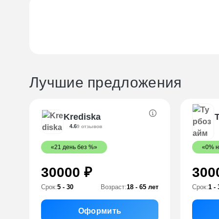
Лучшие предложения
Krediska
4.6
9 отзывов
«21 день без %»
«0% н
30000 ₽
300
Срок:
5 - 30
Возраст:
18 - 65 лет
Срок:
1 - 
Оформить