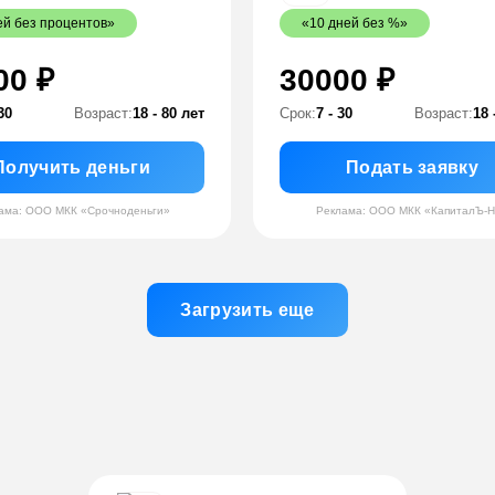
ей без процентов»
«10 дней без %»
00 ₽
30000 ₽
30
Возраст:
18 - 80 лет
Срок:
7 - 30
Возраст:
18 
Получить деньги
Подать заявку
ама: ООО МКК «Срочноденьги»
Реклама: ООО МКК «КапиталЪ-
Загрузить еще