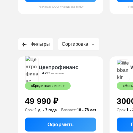
Реклама: ООО «Кредиска МКК»
Ре
Фильтры
Сортировка
Центрофинанс
4.2
12 отзывов
«Кредитная линия»
«Новы
49 990 ₽
300
Срок:
1 д. - 3 года
Возраст:
18 - 78 лет
Срок:
1 - 
Оформить