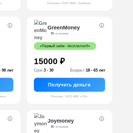
»
Реклама: ООО МФК «Займер»
GreenMoney
0
0 отзывов
«Первый заём - бесплатно!!!»
15000 ₽
- 90 лет
Срок:
3 - 30
Возраст:
18 - 65 лет
Получить деньги
анс»
Реклама: ООО МКК «СФ»
Joymoney
0
0 отзывов