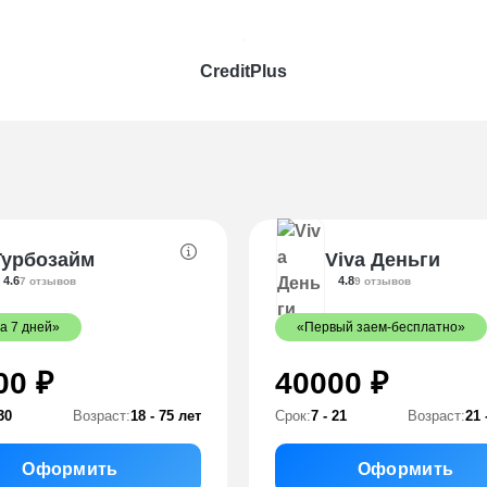
CreditPlus
Турбозайм
Viva Деньги
4.6
4.8
7 отзывов
9 отзывов
а 7 дней»
«Первый заем-бесплатно»
00 ₽
40000 ₽
30
Возраст:
18 - 75 лет
Срок:
7 - 21
Возраст:
21 
Оформить
Оформить