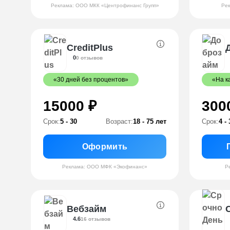
Реклама: ООО МКК «Центрофинанс Групп»
Ре
CreditPlus
0
0 отзывов
«30 дней без процентов»
«На к
15000 ₽
300
Срок:
5 - 30
Возраст:
18 - 75 лет
Срок:
4 - 
Оформить
Реклама: ООО МФК «Экофинанс»
Р
Вебзайм
4.6
16 отзывов