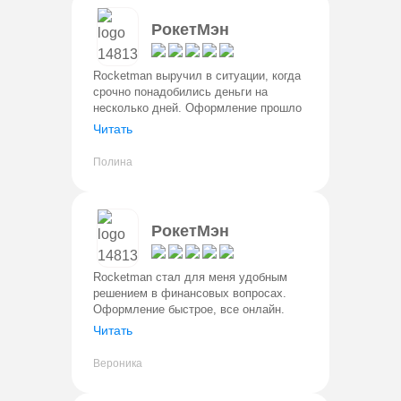
РокетМэн
Rocketman выручил в ситуации, когда
срочно понадобились деньги на
несколько дней. Оформление прошло
быстро и без сложностей. Решение по
Читать
заявке пришло почти сразу. Деньги
поступили на карту без задерже
Полина
РокетМэн
Rocketman стал для меня удобным
решением в финансовых вопросах.
Оформление быстрое, все онлайн.
Деньги переводятна карту в тот же
Читать
день. Условия прозрачные, без
скрытых комиссий. Для оформления
Вероника
нужен т