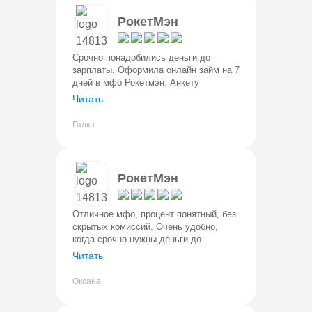
РокетМэн
Срочно понадобились деньги до
зарплаты. Оформила онлайн займ на 7
дней в мфо Рокетмэн. Анкету
заполнила буквально за 5 минут,
Читать
одобрение пришло быстро, а деньги
сразу поступили на карту.
Галка
Понравилось, ч
РокетМэн
Отличное мфо, процент понятный, без
скрытых комиссий. Очень удобно,
когда срочно нужны деньги до
зарплаты брать на неделю две. Дают
Читать
до 30000 руб, нужен только паспорт.
Не звонят, не задают вопросы
Оксана