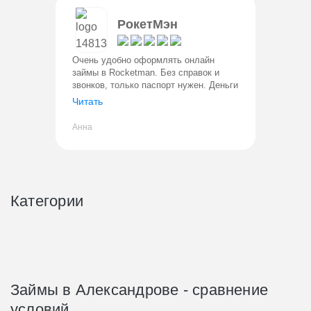
РокетМэн
Очень удобно оформлять онлайн
займы в Rocketman. Без справок и
звонков, только паспорт нужен. Деньги
переводят сразу. Все прозрачно,
Читать
процент фиксированный. Уже не
первый раз пользуюсь, проблем ни раз
Анна
Категории
Займы в Александрове - сравнение
условий