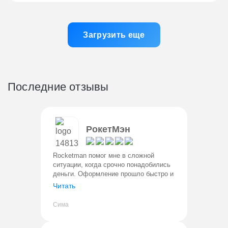
Загрузить еще
Последние отзывы
РокетМэн
Rocketman помог мне в сложной
ситуации, когда срочно понадобились
деньги. Оформление прошло быстро и
без проблем. Деньги поступили на
Читать
карту сразу. Условия прозрачные,
процент понятный. Вернула в лично
Сима