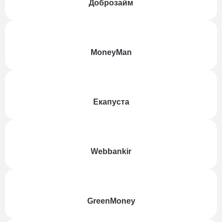
Доброзайм
MoneyMan
Екапуста
Webbankir
GreenMoney