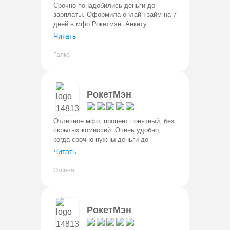
Срочно понадобились деньги до
зарплаты. Оформила онлайн займ на 7
дней в мфо Рокетмэн. Анкету
заполнила буквально за 5 минут,
Читать
одобрение пришло быстро, а деньги
сразу поступили на карту.
Галка
Понравилось, ч
РокетМэн
Отличное мфо, процент понятный, без
скрытых комиссий. Очень удобно,
когда срочно нужны деньги до
зарплаты брать на неделю две. Дают
Читать
до 30000 руб, нужен только паспорт.
Не звонят, не задают вопросы
Оксана
РокетМэн