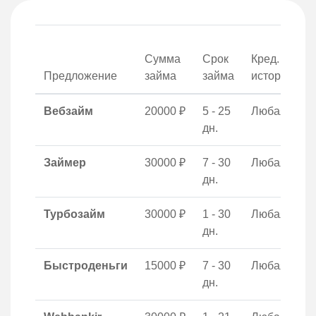
Сумма
Срок
Кред.
о
Предложение
займа
займа
история
Вебзайм
20000 ₽
5 - 25
Любая
дн.
Займер
30000 ₽
7 - 30
Любая
дн.
Турбозайм
30000 ₽
1 - 30
Любая
дн.
Быстроденьги
15000 ₽
7 - 30
Любая
дн.