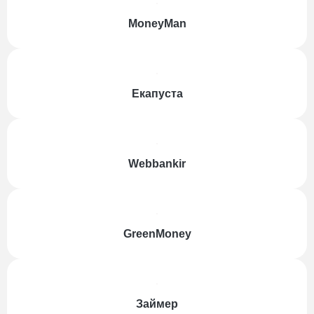
MoneyMan
Екапуста
Webbankir
GreenMoney
Займер