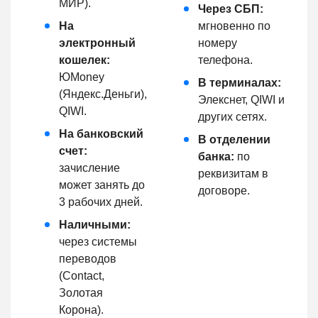
МИР).
Через СБП:
На
мгновенно по
электронный
номеру
кошелек:
телефона.
ЮMoney
В терминалах:
(Яндекс.Деньги),
Элекснет, QIWI и
QIWI.
других сетях.
На банковский
В отделении
счет:
банка:
по
зачисление
реквизитам в
может занять до
договоре.
3 рабочих дней.
Наличными:
через системы
переводов
(Contact,
Золотая
Корона).