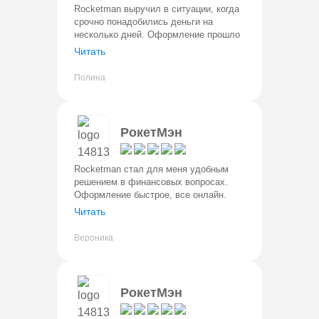
Rocketman выручил в ситуации, когда
срочно понадобились деньги на
несколько дней. Оформление прошло
быстро и без сложностей. Решение по
Читать
заявке пришло почти сразу. Деньги
поступили на карту без задерже
Полина
РокетМэн
Rocketman стал для меня удобным
решением в финансовых вопросах.
Оформление быстрое, все онлайн.
Деньги переводятна карту в тот же
Читать
день. Условия прозрачные, без
скрытых комиссий. Для оформления
Вероника
нужен т
РокетМэн