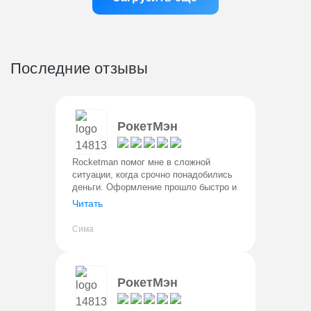
Последние отзывы
РокетМэн
Rocketman помог мне в сложной
ситуации, когда срочно понадобились
деньги. Оформление прошло быстро и
без проблем. Деньги поступили на
Читать
карту сразу. Условия прозрачные,
процент понятный. Вернула в лично
Сима
РокетМэн