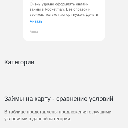
Очень удобно оформлять онлайн
займы в Rocketman. Без справок и
звонков, только паспорт нужен. Деньги
переводят сразу. Все прозрачно,
Читать
процент фиксированный. Уже не
первый раз пользуюсь, проблем ни раз
Анна
Категории
Займы на карту - сравнение условий
В таблице представлены предложения с лучшими
условиями в данной категории.