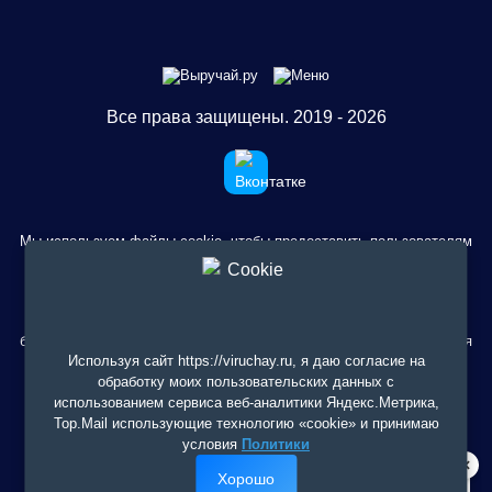
Все права защищены. 2019 - 2026
Мы используем файлы cookie, чтобы предоставить пользователям
больше возможностей при посещении сайта Выручай.ру. Условия
смотрите здесь
использования
.
Сервис не занимается деятельностью по предоставлению
банковских услуг и выдаче займов. Содержание сайта не является
рекомендацией или офертой, вся информация носит
Используя сайт https://viruchay.ru, я даю согласие на
ознакомительный характер. При использовании материалов
обработку моих пользовательских данных с
гиперссылка на https://viruchay.ru обязательна.
использованием сервиса веб-аналитики Яндекс.Метрика,
Top.Mail использующие технологию «cookie» и принимаю
ИП Бурков Максим Сергеевич. ИНН: 290202505053. ОГРНИП:
условия
Политики
325290000018816
×
Хорошо