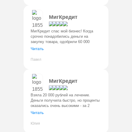
МигКредит
МигКредит спас мой бизнес! Когда
срочно понадобились деньги на
закупку товара, одобрили 60 000
рублей за 30 минут. Деньги поступили
Читать
моментально. Персонал
профессиональный, условия
Павел
прозрачные. Вернул ч
МигКредит
Взяла 20 000 рублей на лечение.
Деньги получила быстро, но проценты
оказались очень высокими - за 2
недели переплатила 2 800 рублей.
Читать
Персонал вежливый, но стоимость
услуг завышена. Только для самых кр
Юлия