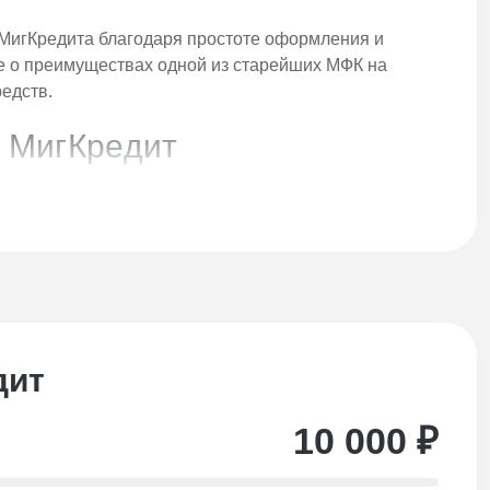
МигКредита благодаря простоте оформления и
е о преимуществах одной из старейших МФК на
едств.
в МигКредит
ко краткосрочные решения, МигКредит разработал
срок возврата до 30 дней. Идеальное решение для
лей с возможностью рассрочки на 12 месяцев и
дит
льная программа в партнерстве с МКК «Папа
й.
10 000
₽
осрочные онлайн-займы, которые мы рассмотрим