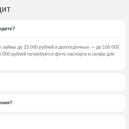
дит
бходимости;
едите?
 займы до 15 000 рублей и долгосрочные — до 100 000
 фото паспорта и селфи для верификации.
5 000 рублей потребуется фото паспорта и селфи для
зврата средств:
ения?
ступна на официальном сайте компании.