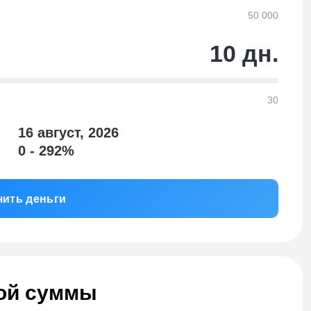
50 000
м
10
дн.
ния:
30
ьный);
16 август, 2026
0 - 292%
истана, Узбекистана и Киргизии. Для оформления
в интернет.
чить деньги
редит
ет надежные финансовые услуги с соблюдением всех
ой суммы