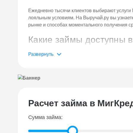
Ежедневно тысячи клиентов выбирают услуги 
лояльным условиям. На Выручай.ру вы узнает
рынке и способах моментального получения ср
Какие займы доступны 
В отличие от многих МФО, предлагающих толь
три варианта кредитования:
Экспресс-займ
— сумма до 15000 руб., 
срочных нужд.
Долгосрочный кредит
— до 100 000 руб
поэтапным погашением.
Расчет займа в МигКре
Финансирование для бизнеса
— специа
Финанс» с лимитом до 5 миллионов рубле
Сумма займа:
Наибольшей популярностью пользуются кратк
подробнее.