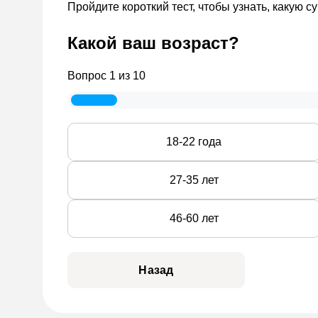
Обширный выбор кредитных продуктов;
Пройдите короткий тест, чтобы узнать, какую 
Мгновенное рассмотрение заявок;
Гибкие условия для разных категорий заем
Какой ваш возраст?
Бонусные программы и специальные предл
Круглосуточная выдача средств.
Вопрос
1
из 10
Дополнительно доступны консультационные усл
Программа лояльности
18-22 года
Добросовестные клиенты получают особые ус
27-35 лет
Постепенное снижение процентной ставки;
Увеличение доступного лимита;
46-60 лет
Персональные предложения;
Упрощенное оформление повторных займов
Назад
Как оформить займ: пош