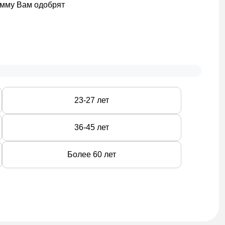
сумму Вам одобрят
щиков;
ожения;
уги: юридические, налоговые и психологические.
23-27 лет
ловия:
36-45 лет
Более 60 лет
.
аговая инструкция