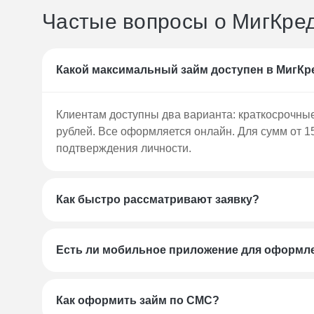
Выберите сумму и срок на сайте;
Частые вопросы о МигКре
Заполните базовую информацию;
Подтвердите номер телефона;
Укажите дополнительные данные при нео
Получите решение за 60 секунд;
Какой максимальный займ доступен в МигКр
Подпишите договор в электронном виде.
Клиентам доступны два варианта: краткосрочные
Для займов свыше 15 000 рублей потребуется
рублей. Все оформляется онлайн. Для сумм от 1
Способы погашения
подтверждения личности.
МигКредит предлагает различные варианты во
Как быстро рассматривают заявку?
Через личный кабинет на сайте;
В мобильном приложении;
Через платежные системы и терминалы;
Есть ли мобильное приложение для оформл
В банковских отделениях.
Подробная инструкция по каждому способу до
Как оформить займ по СМС?