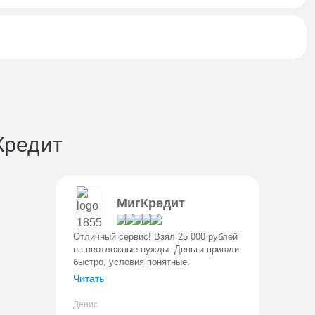
Кредит
МигКредит
Отличный сервис! Взял 25 000 рублей
на неотложные нужды. Деньги пришли
быстро, условия понятные.
Порадовала возможность досрочного
Читать
погашения. Вернул через 3 недели,
переплата около 3 200 рублей. Реком
Денис