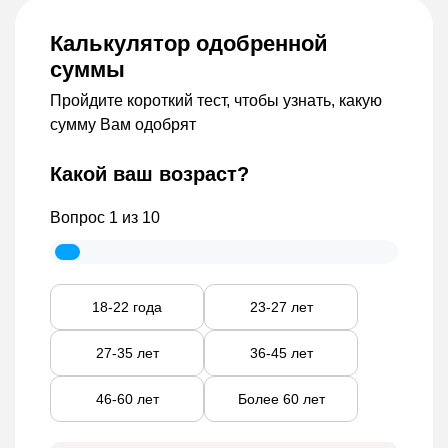
банковскую карту, терминалы или
банковский счёт.
Калькулятор одобренной
суммы
Также компания предлагает специальные
акции. Например, для клиентов других МФО
Пройдите короткий тест, чтобы узнать, какую
«Деньга» готова предоставить ставку ниже,
сумму Вам одобрят
чем по их текущим договорам с другими
организациями.
Какой ваш возраст?
Продукты компании «Деньга»
Вопрос
1
из 10
В отличие от многих «классических»
микрофинансовых организаций, «Деньга»
предлагает не только онлайн-займы на карту,
18-22 года
23-27 лет
но и другие продукты:
27-35 лет
36-45 лет
Займ наличными, который можно получить
в любом офисе, работающем под брендом
46-60 лет
Более 60 лет
«Деньга».
Займ под залог ПТС — уникальное