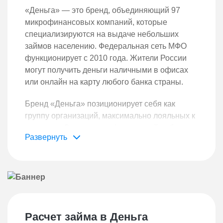
«Деньга» — это бренд, объединяющий 97
микрофинансовых компаний, которые
специализируются на выдаче небольших
займов населению. Федеральная сеть МФО
функционирует с 2010 года. Жители России
могут получить деньги наличными в офисах
или онлайн на карту любого банка страны.
Бренд «Деньга» позиционирует себя как
группу организаций, максимально лояльных к
клиентам. Отсутствие официальной работы,
дохода или плохая кредитная история не
станут препятствием для одобрения заявки.
Компания обещает высокий уровень
одобрений — 9 из 10 случаев.
Преимущества займов в
Расчет займа в Деньга
компании «Деньга»