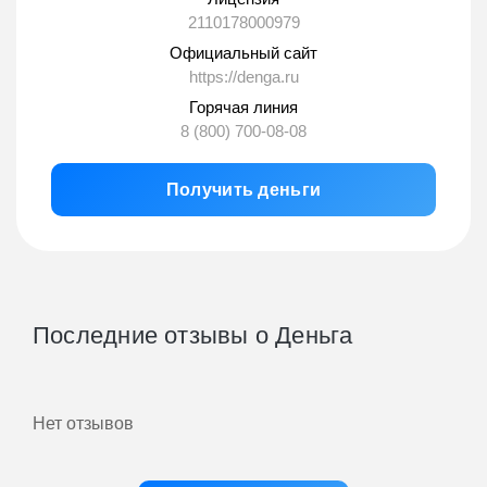
2110178000979
электронной почты.
Официальный сайт
Требований к наличию официальной работы
https://denga.ru
или стабильного дохода нет. Кредитная
Горячая линия
история и количество действующих
8 (800) 700-08-08
обязательств перед другими организациями
не являются ключевыми факторами при
Получить деньги
рассмотрении заявки. Поэтому в «Деньга»
могут обратиться даже те, у кого есть
непогашенные займы в других компаниях.
Последние отзывы о Деньга
Нет отзывов