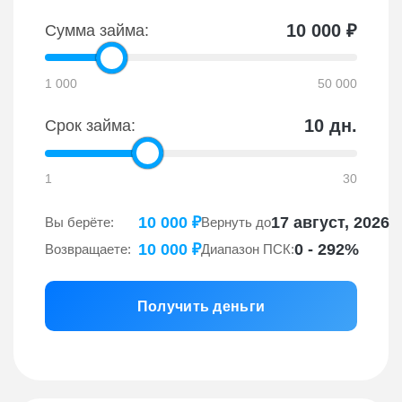
Клиенты могут воспользоваться следующими
10 000
₽
Сумма займа:
привилегиями:
Первый займ предоставляется без
1 000
50 000
процентов.
Возможность оформить займ наличными в
10
дн.
Срок займа:
офисе или полностью дистанционно.
Онлайн-займы на сумму от 1 000 до 100
1
30
000 рублей с гибкими графиками
погашения.
10 000
₽
17 август, 2026
Вы берёте:
Вернуть до
До 15 000 рублей на карту при первом
10 000
₽
0 - 292%
Возвращаете:
Диапазон ПСК:
обращении.
Подача заявки по телефону через горячую
линию 8 800 700 08 08.
Получить деньги
Особые условия для пенсионеров.
Оформление займа без залога на сумму до
100 000 рублей только по паспорту.
Различные способы погашения: через