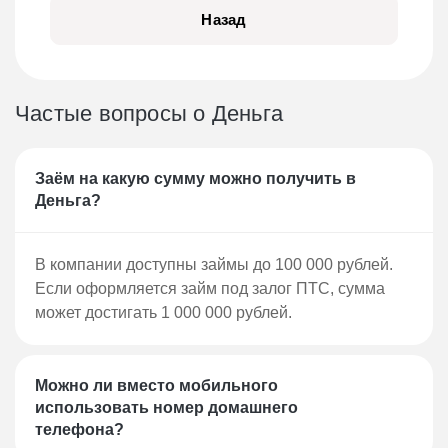
предложение для владельцев автомобилей
Назад
и спецтехники, позволяющее оформить
займ на сумму от 30 000 до 1 000 000
рублей.
Частые вопросы о Деньга
Как подать заявку на займ в
компании «Деньга»
Заём на какую сумму можно получить в
Для каждого продукта компании, включая
Деньга?
займ под залог ПТС, необходимо подать
онлайн-заявку. Чтобы получить деньги,
В компании доступны займы до 100 000 рублей.
выполните следующие шаги:
Если оформляется займ под залог ПТС, сумма
Нажмите кнопку «Получить деньги» на
может достигать 1 000 000 рублей.
нашем сайте.
На официальном сайте МФО укажите
желаемую сумму и срок займа.
Можно ли вместо мобильного
использовать номер домашнего
Заполните анкету, указав данные о себе.
телефона?
Отправьте заявку на рассмотрение.