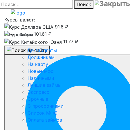
Поиск
Курсы валют:
91.6 ₽
101.61 ₽
Займы
11.77 ₽
До зарплаты
Должникам
На карту
Новые мфо
Наличными
Лучшие займы
Экспресс
Срочные
С просрочками
Список МФО
Оплата займов