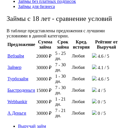
Займы без платных подписок
Займы для бизнеса
Займы с 18 лет - сравнение условий
В таблице представлены предложения с лучшими
условиями в данной категории.
Сумма
Срок
Кред.
Рейтинг от
Предложение
займа
займа
история
Выручай
5 - 25
Вебзайм
Любая
20000 ₽
4.6 / 5
дн.
7 - 30
Займер
Любая
30000 ₽
4.1 / 5
дн.
1 - 30
Турбозайм
Любая
30000 ₽
4.6 / 5
дн.
7 - 30
Быстроденьги
Любая
15000 ₽
4 / 5
дн.
1 - 21
Webbankir
Любая
30000 ₽
0 / 5
дн.
7 - 21
А Деньги
Любая
30000 ₽
0 / 5
дн.
Выручай займ