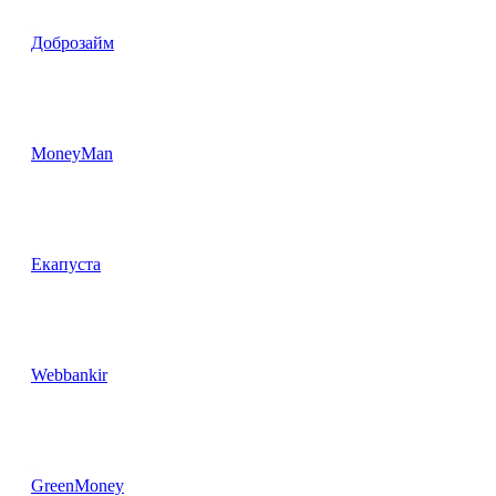
Доброзайм
MoneyMan
Екапуста
Webbankir
GreenMoney