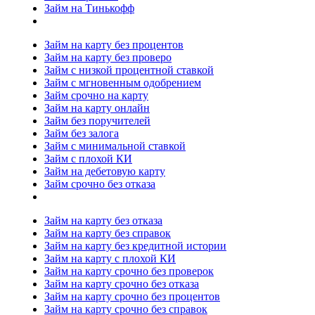
Займ на Тинькофф
Займ на карту без процентов
Займ на карту без проверо
Займ с низкой процентной ставкой
Займ с мгновенным одобрением
Займ срочно на карту
Займ на карту онлайн
Займ без поручителей
Займ без залога
Займ с минимальной ставкой
Займ с плохой КИ
Займ на дебетовую карту
Займ срочно без отказа
Займ на карту без отказа
Займ на карту без справок
Займ на карту без кредитной истории
Займ на карту с плохой КИ
Займ на карту срочно без проверок
Займ на карту срочно без отказа
Займ на карту срочно без процентов
Займ на карту срочно без справок