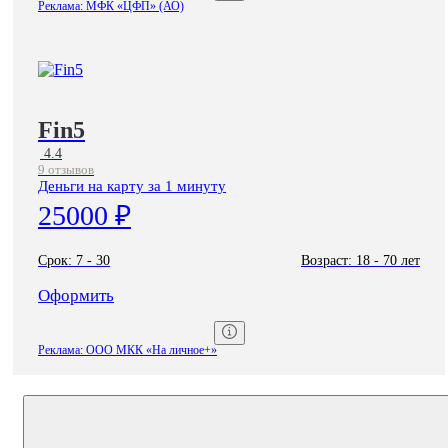
Реклама: МФК «ЦФП» (АО)
Fin5
4.4
9 отзывов
Деньги на карту за 1 минуту
25000 ₽
Срок:
7 - 30
Возраст:
18 - 70 лет
Оформить
Реклама: ООО МКК «На личное+»