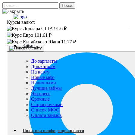
Поиск
Курсы валют:
91.6 ₽
101.61 ₽
11.77 ₽
Займы
До зарплаты
Должникам
На карту
Новые мфо
Наличными
Лучшие займы
Экспресс
Срочные
С просрочками
Список МФО
Оплата займов
Политика конфиденциальности