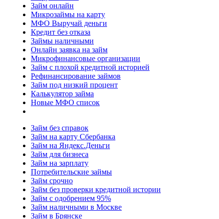
Займ онлайн
Микрозаймы на карту
МФО Выручай деньги
Кредит без отказа
Займы наличными
Онлайн заявка на займ
Микрофинансовые организации
Займ с плохой кредитной историей
Рефинансирование займов
Займ под низкий процент
Калькулятор займа
Новые МФО список
Займ без справок
Займ на карту Сбербанка
Займ на Яндекс.Деньги
Займ для бизнеса
Займ на зарплату
Потребительские займы
Займ срочно
Займ без проверки кредитной истории
Займ с одобрением 95%
Займ наличными в Москве
Займ в Брянске