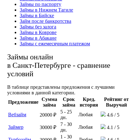
Займы по паспорту
Займы в Нижнем Тагиле
Займы в Бийске
Займ после банкротства
Займы без залога
Займы в Коврове
Займы в Абакане
Займы с ежемесячным платежом
Займы онлайн
в Санкт-Петербурге - сравнение
условий
В таблице представлены предложения с лучшими
условиями в данной категории.
Сумма
Срок
Кред.
Рейтинг от
Предложение
займа
займа
история
Выручай
5 - 25
Вебзайм
Любая
20000 ₽
4.6 / 5
дн.
7 - 30
Займер
Любая
30000 ₽
4.1 / 5
дн.
1 - 30
Турбозайм
Любая
30000 ₽
4.6 / 5