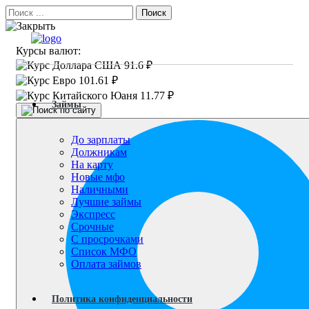
Поиск
Курсы валют:
91.6 ₽
101.61 ₽
11.77 ₽
Займы
До зарплаты
Должникам
На карту
Новые мфо
Наличными
Лучшие займы
Экспресс
Срочные
С просрочками
Список МФО
Оплата займов
Политика конфиденциальности