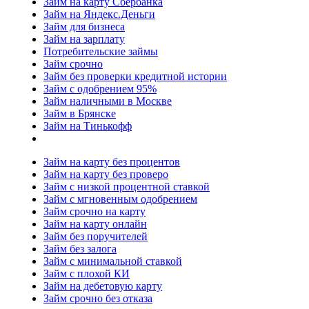
Займ на карту Сбербанка
Займ на Яндекс.Деньги
Займ для бизнеса
Займ на зарплату
Потребительские займы
Займ срочно
Займ без проверки кредитной истории
Займ с одобрением 95%
Займ наличными в Москве
Займ в Брянске
Займ на Тинькофф
Займ на карту без процентов
Займ на карту без проверо
Займ с низкой процентной ставкой
Займ с мгновенным одобрением
Займ срочно на карту
Займ на карту онлайн
Займ без поручителей
Займ без залога
Займ с минимальной ставкой
Займ с плохой КИ
Займ на дебетовую карту
Займ срочно без отказа