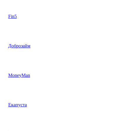
Fin5
Доброзайм
MoneyMan
Екапуста