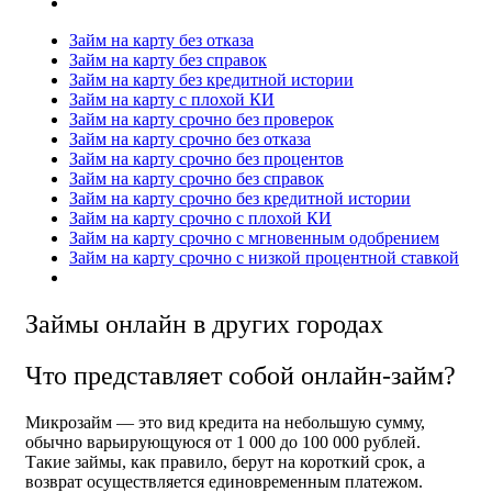
Займ на карту без отказа
Займ на карту без справок
Займ на карту без кредитной истории
Займ на карту с плохой КИ
Займ на карту срочно без проверок
Займ на карту срочно без отказа
Займ на карту срочно без процентов
Займ на карту срочно без справок
Займ на карту срочно без кредитной истории
Займ на карту срочно с плохой КИ
Займ на карту срочно с мгновенным одобрением
Займ на карту срочно с низкой процентной ставкой
Займы онлайн в других городах
Что представляет собой онлайн-займ?
Микрозайм — это вид кредита на небольшую сумму,
обычно варьирующуюся от 1 000 до 100 000 рублей.
Такие займы, как правило, берут на короткий срок, а
возврат осуществляется единовременным платежом.