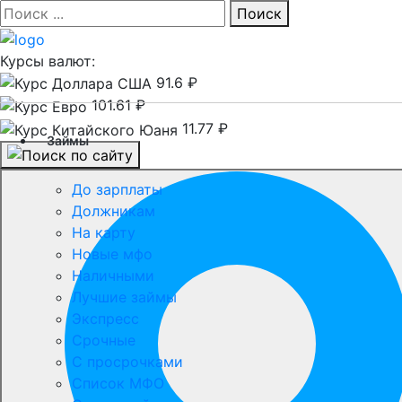
Поиск
Курсы валют:
91.6 ₽
101.61 ₽
11.77 ₽
Займы
До зарплаты
Должникам
На карту
Новые мфо
Наличными
Лучшие займы
Экспресс
Срочные
С просрочками
Список МФО