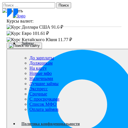
Поиск
Курсы валют:
91.6 ₽
101.61 ₽
11.77 ₽
Займы
До зарплаты
Должникам
На карту
Новые мфо
Наличными
Лучшие займы
Экспресс
Срочные
С просрочками
Список МФО
Оплата займов
Политика конфиденциальности