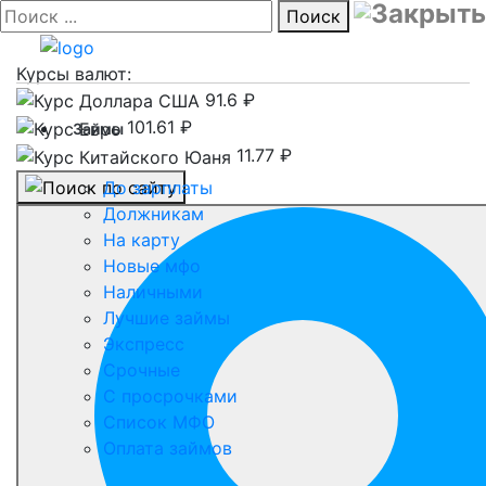
Поиск
Курсы валют:
91.6 ₽
101.61 ₽
Займы
11.77 ₽
До зарплаты
Должникам
На карту
Новые мфо
Наличными
Лучшие займы
Экспресс
Срочные
С просрочками
Список МФО
Оплата займов