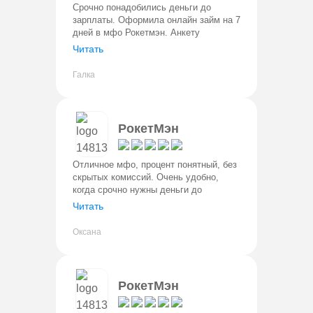
Срочно понадобились деньги до
зарплаты. Оформила онлайн займ на 7
дней в мфо Рокетмэн. Анкету
заполнила буквально за 5 минут,
Читать
одобрение пришло быстро, а деньги
сразу поступили на карту.
Галка
Понравилось, ч
РокетМэн
Отличное мфо, процент понятный, без
скрытых комиссий. Очень удобно,
когда срочно нужны деньги до
зарплаты брать на неделю две. Дают
Читать
до 30000 руб, нужен только паспорт.
Не звонят, не задают вопросы
Оксана
РокетМэн