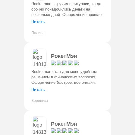
Rocketman выручил в ситуации, когда
срочно понадобились деньги на
несколько дней. Оформление прошло
быстро и без сложностей. Решение по
Читать
заявке пришло почти сразу. Деньги
поступили на карту без задерже
Полина
РокетМэн
Rocketman стал для меня удобным
решением в финансовых вопросах.
Оформление быстрое, все онлайн.
Деньги переводятна карту в тот же
Читать
день. Условия прозрачные, без
скрытых комиссий. Для оформления
Вероника
нужен т
РокетМэн