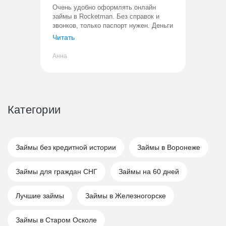
Очень удобно оформлять онлайн
займы в Rocketman. Без справок и
звонков, только паспорт нужен. Деньги
переводят сразу. Все прозрачно,
Читать
процент фиксированный. Уже не
первый раз пользуюсь, проблем ни раз
Анна
Категории
Займы без кредитной истории
Займы в Воронеже
Займы для граждан СНГ
Займы на 60 дней
Лучшие займы
Займы в Железногорске
Займы в Старом Осколе