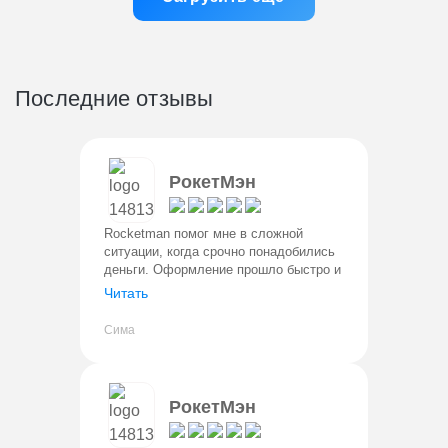
Последние отзывы
РокетМэн
Rocketman помог мне в сложной
ситуации, когда срочно понадобились
деньги. Оформление прошло быстро и
без проблем. Деньги поступили на
Читать
карту сразу. Условия прозрачные,
процент понятный. Вернула в лично
Сима
РокетМэн