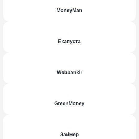
MoneyMan
Екапуста
Webbankir
GreenMoney
Займер