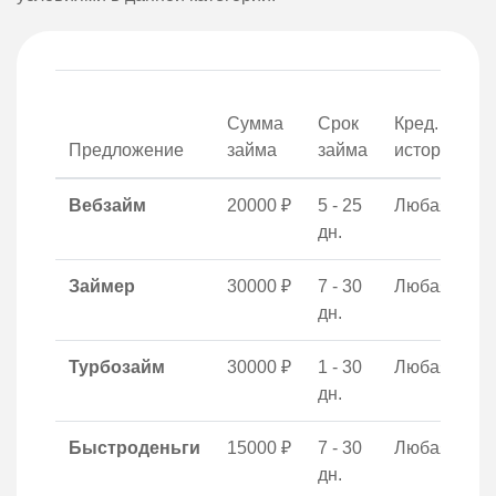
Сумма
Срок
Кред.
о
Предложение
займа
займа
история
Вебзайм
20000 ₽
5 - 25
Любая
дн.
Займер
30000 ₽
7 - 30
Любая
дн.
Турбозайм
30000 ₽
1 - 30
Любая
дн.
Быстроденьги
15000 ₽
7 - 30
Любая
дн.