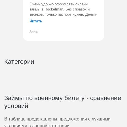
Очень удобно оформлять онлайн
займы в Rocketman. Без справок и
звонков, только паспорт нужен. Деньги
переводят сразу. Все прозрачно,
Читать
процент фиксированный. Уже не
первый раз пользуюсь, проблем ни раз
Анна
Категории
Займы по военному билету - сравнение
условий
В таблице представлены предложения с лучшими
условиями в данной категории.