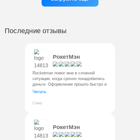
Последние отзывы
РокетМэн
Rocketman помог мне в сложной
ситуации, когда срочно понадобились
деньги. Оформление прошло быстро и
без проблем. Деньги поступили на
Читать
карту сразу. Условия прозрачные,
процент понятный. Вернула в лично
Сима
РокетМэн