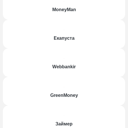
MoneyMan
Екапуста
Webbankir
GreenMoney
Займер