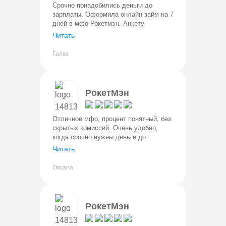
Срочно понадобились деньги до
зарплаты. Оформила онлайн займ на 7
дней в мфо Рокетмэн. Анкету
заполнила буквально за 5 минут,
Читать
одобрение пришло быстро, а деньги
сразу поступили на карту.
Галка
Понравилось, ч
РокетМэн
Отличное мфо, процент понятный, без
скрытых комиссий. Очень удобно,
когда срочно нужны деньги до
зарплаты брать на неделю две. Дают
Читать
до 30000 руб, нужен только паспорт.
Не звонят, не задают вопросы
Оксана
РокетМэн