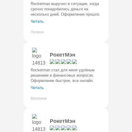
Rocketman выручил в ситуации, когда
срочно понадобились деньги на
несколько дней. Оформление прошло
быстро и без сложностей. Решение по
Читать
заявке пришло почти сразу. Деньги
поступили на карту без задерже
Полина
РокетМэн
Rocketman стал для меня удобным
решением в финансовых вопросах.
Оформление быстрое, все онлайн.
Деньги переводятна карту в тот же
Читать
день. Условия прозрачные, без
скрытых комиссий. Для оформления
Вероника
нужен т
РокетМэн