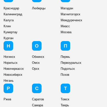
Краснодар
Люберцы
Магадан
Калининград
Магнитогорск
Калуга
Междуреченск
Клин
Миасс
Кумертау
Москва
Курган
Н
О
П
Ногинск
Обнинск
Пермь
Норильск
Омск
Первоуральск
Новочеркасск
Орск
Подольск
Новосибирск
Псков
Нягань
Р
С
Т
Ржев
Саратов
Томск
Самара
Тверь