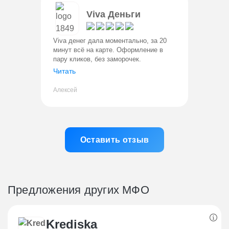
Viva Деньги
Viva денег дала моментально, за 20
минут всё на карте. Оформление в
пару кликов, без заморочек.
Единственный минус — высокие
Читать
проценты, но за такую скорость не
жалко.
Алексей
Оставить отзыв
Предложения других МФО
Krediska