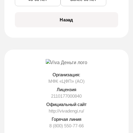
Сервис осуществляет деятельность в
дистанционном режиме. Клиенту не нужно
Назад
лично обращаться в офис организации,
тратить своё время на ожидание в длинных
очередях. Достаточно просто перейти на сайт
организации и выполнить несколько простых
действий:
Зарегистрировать личный кабинет.
Нужно кликнуть по кнопке
Организация:
«Регистрация» и сервис предложит
МФК «ЦФП» (АО)
указать в специальной форме свой
Лицензия
номер сотового и пароль.
2110177000840
Авторизоваться в системе. Дальнейший
Официальный сайт
процесс оформления происходит в
http://vivadengi.ru/
личном кабинете. Клиенту предстоит
Горячая линия
выбрать сумму и срок кредитования на
8 (800) 550-77-66
виртуальном калькуляторе.