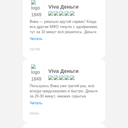
варианты получения денег. Например,
Viva Деньги
заявитель может заказать перечисление на
банковскую карту. Средства зачисляются
Вива — реально крутой сервис! Когда
моментально. Также, организация выдаёт
все другие МФО тянули с одобрением,
деньги на расчётные счета и электронные
тут за 10 минут всё решилось. Деньги
на карте через 25 минут. Очень
кошельки. Однако, на счёт деньги могут идти
Читать
доволен, рекомендую!
до нескольких рабочих дней.
Артём
Viva Деньги
Пользуюсь Вива уже третий раз, всё
всегда предсказуемо и быстро. Деньги
за 20-30 минут, никаких скрытых
комиссий. Минус — высокие ставки,
Читать
но это плата за скорость и удобство.
Юлия