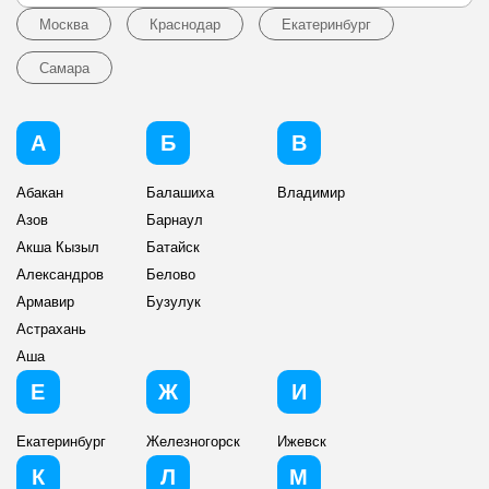
Москва
Краснодар
Екатеринбург
Самара
А
Б
В
Абакан
Балашиха
Владимир
Азов
Барнаул
Акша Кызыл
Батайск
Александров
Белово
Армавир
Бузулук
Астрахань
Аша
Е
Ж
И
Екатеринбург
Железногорск
Ижевск
К
Л
М