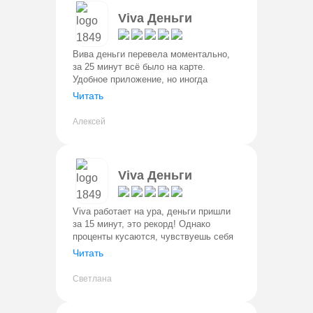
Viva Деньги
Вива деньги перевела моментально,
за 25 минут всё было на карте.
Удобное приложение, но иногда
глючит. Проценты высокие, но за
Читать
скорость не жалко. Советую для
экстренных случаев.
Алексей
Viva Деньги
Viva работает на ура, деньги пришли
за 15 минут, это рекорд! Однако
проценты кусаются, чувствуешь себя
немного ободранным. Для крайних
Читать
случаев — ок, но часто брать не стал
бы.
Светлана