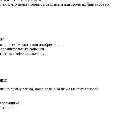
аявки, что делает сервис идеальным для срочных финансовых
0%.
ряет возможности для одобрения.
 дополнительных санкций.
тренных обстоятельствах.
ния:
упную сумму займа, даже если она ниже максимального
я заёмщика.
ртнёров.