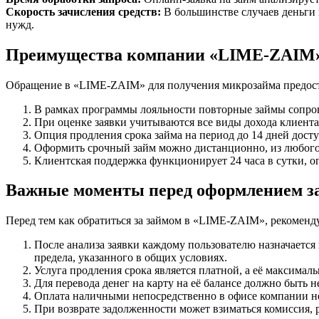
Скорость зачисления средств:
В большинстве случаев деньги 
нужд.
Преимущества компании «LIME-ZAIM
Обращение в «LIME-ZAIM» для получения микрозайма предост
В рамках программы лояльности повторные займы сопро
При оценке заявки учитываются все виды дохода клиента
Опция продления срока займа на период до 14 дней дост
Оформить срочный займ можно дистанционно, из любого р
Клиентская поддержка функционирует 24 часа в сутки, 
Важные моменты перед оформлением з
Перед тем как обратиться за займом в «LIME-ZAIM», рекомен
После анализа заявки каждому пользователю назначаетс
предела, указанного в общих условиях.
Услуга продления срока является платной, а её максимал
Для перевода денег на карту на её балансе должно быть 
Оплата наличными непосредственно в офисе компании не
При возврате задолженности может взиматься комиссия, 