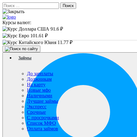
Поиск
Курсы валют:
91.6 ₽
101.61 ₽
11.77 ₽
Займы
До зарплаты
Должникам
На карту
Новые мфо
Наличными
Лучшие займы
Экспресс
Срочные
С просрочками
Список МФО
Оплата займов