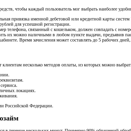
едств, чтобы каждый пользователь мог выбрать наиболее удобны
льная привязка именной дебетовой или кредитной карты систем 
 рублей для успешной регистрации.
ер телефона, связанный с кошельком, должен совпадать с номер
ить их можно наличными в любом пункте выдачи, предъявив пас
абинете. Время зачисления может составлять до 5 рабочих дней, 
 клиентам несколько методов оплаты, из которых можно выбрат
ании.
реквизитам.
сервиса.
зличных локациях.
живания.
ии Российской Федерации.
розайм
ся в течение нескольких минут. Примерно 90% обращений обраб