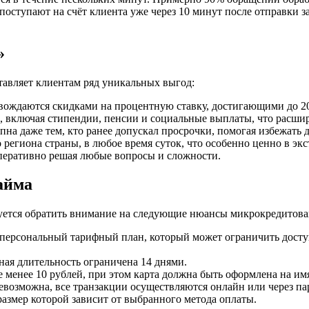
поступают на счёт клиента уже через 10 минут после отправки з
»
авляет клиентам ряд уникальных выгод:
вождаются скидками на процентную ставку, достигающими до 2
, включая стипендии, пенсии и социальные выплаты, что расши
упна даже тем, кто ранее допускал просрочки, помогая избежать
егиона страны, в любое время суток, что особенно ценно в экс
оперативно решая любые вопросы и сложности.
айма
дуется обратить внимание на следующие нюансы микрокредитова
я персональный тарифный план, который может ограничить дост
ьная длительность ограничена 14 днями.
не менее 10 рублей, при этом карта должна быть оформлена на им
возможна, все транзакции осуществляются онлайн или через па
размер которой зависит от выбранного метода оплаты.