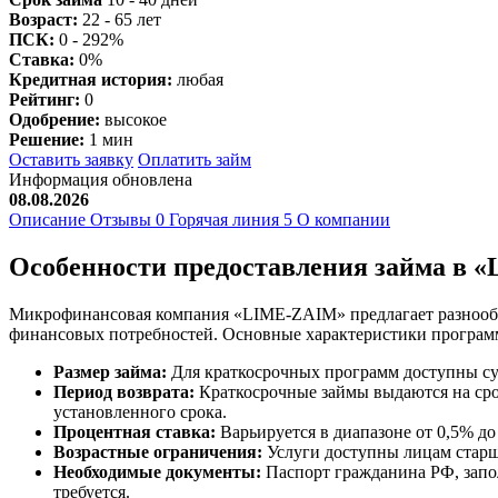
Возраст:
22 - 65 лет
ПСК:
0 - 292%
Ставка:
0%
Кредитная история:
любая
Рейтинг:
0
Одобрение:
высокое
Решение:
1 мин
Оставить заявку
Оплатить займ
Информация обновлена
08.08.2026
Описание
Отзывы
0
Горячая линия
5
О компании
Особенности предоставления займа в
Микрофинансовая компания «LIME-ZAIM» предлагает разнообра
финансовых потребностей. Основные характеристики програм
Размер займа:
Для краткосрочных программ доступны сумм
Период возврата:
Краткосрочные займы выдаются на срок
установленного срока.
Процентная ставка:
Варьируется в диапазоне от 0,5% до
Возрастные ограничения:
Услуги доступны лицам старше
Необходимые документы:
Паспорт гражданина РФ, запо
требуется.