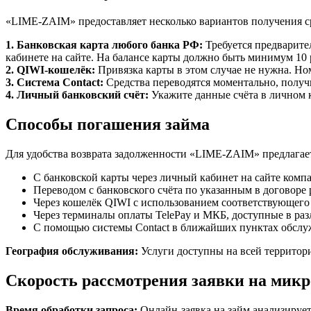
«LIME-ZAIM» предоставляет несколько вариантов получения ср
1. Банковская карта любого банка РФ:
Требуется предварите
кабинете на сайте. На балансе карты должно быть минимум 10
2. QIWI-кошелёк:
Привязка карты в этом случае не нужна. Ном
3. Система Contact:
Средства переводятся моментально, получ
4. Личный банковский счёт:
Укажите данные счёта в личном к
Способы погашения займа
Для удобства возврата задолженности «LIME-ZAIM» предлагает
С банковской карты через личный кабинет на сайте комп
Переводом с банковского счёта по указанным в договоре 
Через кошелёк QIWI с использованием соответствующего 
Через терминалы оплаты TelePay и МКБ, доступные в ра
С помощью системы Contact в ближайших пунктах обслу
География обслуживания:
Услуги доступны на всей территор
Скорость рассмотрения заявки на мик
Время обработки запроса:
Онлайн-заявка на займ анализирует