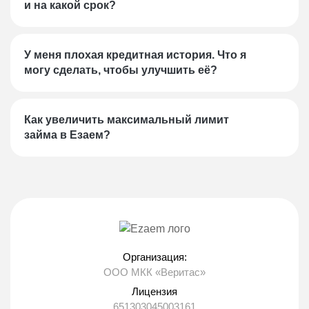
и на какой срок?
зачисления зависит от банка. Обычно от 1
до 3 дней.
У меня плохая кредитная история. Что я
Если в указанные сроки средства не
могу сделать, чтобы улучшить её?
поступили на Ваш счет позвоните по
бесплатному номеру 8 (938) 340 22 22.
Как увеличить максимальный лимит
займа в Езаем?
Организация:
ООО МКК «Веритас»
Лицензия
651303045003161