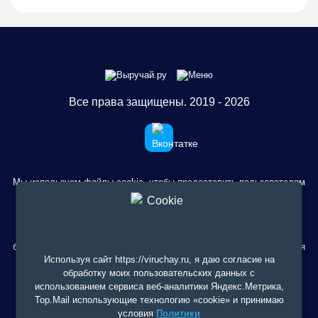
Все права защищены. 2019 - 2026
Мы используем файлы cookie, чтобы предоставить пользователям
больше возможностей при посещении сайта Выручай.ру. Условия
смотрите здесь
использования
.
Сервис не занимается деятельностью по предоставлению
банковских услуг и выдаче займов. Содержание сайта не является
рекомендацией или офертой, вся информация носит
Используя сайт https://viruchay.ru, я даю согласие на
ознакомительный характер. При использовании материалов
обработку моих пользовательских данных с
гиперссылка на https://viruchay.ru обязательна.
использованием сервиса веб-аналитики Яндекс.Метрика,
Top.Mail использующие технологию «cookie» и принимаю
ИП Бурков Максим Сергеевич. ИНН: 290202505053. ОГРНИП:
условия
Политики
325290000018816