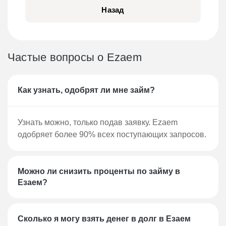
информации и вас. Примерно через 15
Назад
минут вы получите положительный
ответ.
Выберите один из способов получения
Частые вопросы о Ezaem
займа.
Подпишите договор займа с помощью
уникального смс-кода, который будет
Как узнать, одобрят ли мне займ?
отправлен на ваш номер телефона.
Готово! Ожидайте получения денег с
течении нескольких минут на выбранный
Узнать можно, только подав заявку. Ezaem
способ.
одобряет более 90% всех поступающих запросов.
Способы получения займа
Можно ли снизить проценты по займу в
Банковская карта. Время зачисления —
Езаем?
моментально.
Через систему CONTACT. Время
зачисления — несколько минут.
Сколько я могу взять денег в долг в Езаем
Банковский расчетный счет. Время