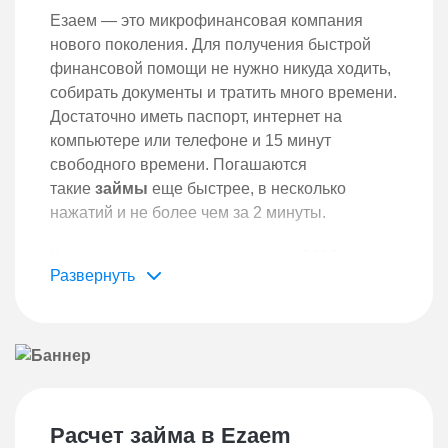
Езаем — это микрофинансовая компания
нового поколения. Для получения быстрой
финансовой помощи не нужно никуда ходить,
собирать документы и тратить много времени.
Достаточно иметь паспорт, интернет на
компьютере или телефоне и 15 минут
свободного времени. Погашаются
такие
займы
еще быстрее, в несколько
нажатий и не более чем за 2 минуты.
Компания растет и развивается с 2012 года и
имеет филиалы в 5 странах мира (Казахстане,
Польше, Латвии, Грузии, России).
Зарабатывает репутацию и постоянных
клиентов с помощью максимально быстрого
оформления и выдачи займов на карту, а
также высоким качеством предоставления
услуг.
Расчет займа в Ezaem