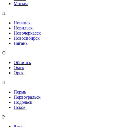
Москва
Н
Ногинск
Норильск
Новочеркасск
Новосибирск
Нягань
О
Обнинск
Омск
Орск
П
Пермь
Первоуральск
Подольск
Псков
Р
Ржев