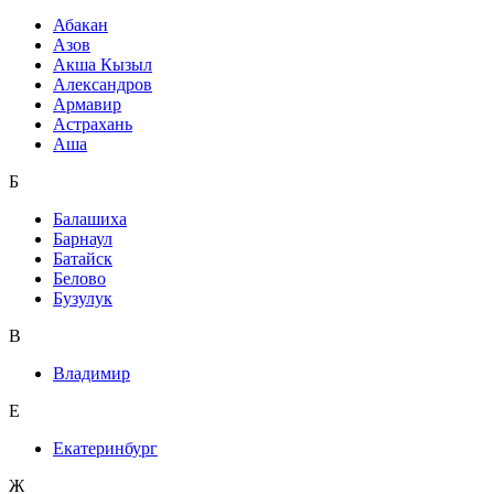
Абакан
Азов
Акша Кызыл
Александров
Армавир
Астрахань
Аша
Б
Балашиха
Барнаул
Батайск
Белово
Бузулук
В
Владимир
Е
Екатеринбург
Ж