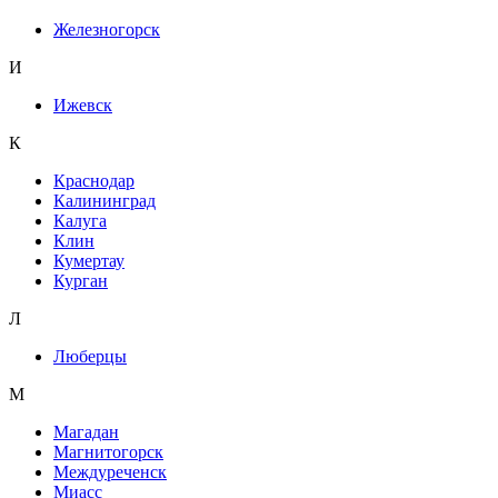
Железногорск
И
Ижевск
К
Краснодар
Калининград
Калуга
Клин
Кумертау
Курган
Л
Люберцы
М
Магадан
Магнитогорск
Междуреченск
Миасс