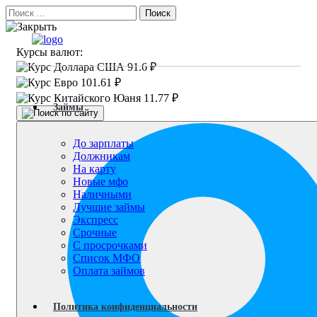
Поиск
Курсы валют:
91.6 ₽
101.61 ₽
11.77 ₽
Займы
До зарплаты
Должникам
На карту
Новые мфо
Наличными
Лучшие займы
Экспресс
Срочные
С просрочками
Список МФО
Оплата займов
Политика конфиденциальности