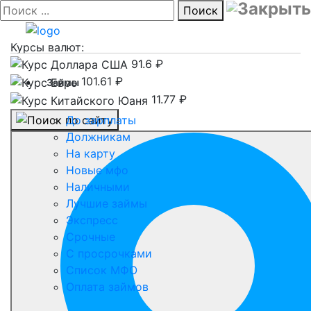
Поиск
Курсы валют:
91.6 ₽
101.61 ₽
Займы
11.77 ₽
До зарплаты
Должникам
На карту
Новые мфо
Наличными
Лучшие займы
Экспресс
Срочные
С просрочками
Список МФО
Оплата займов